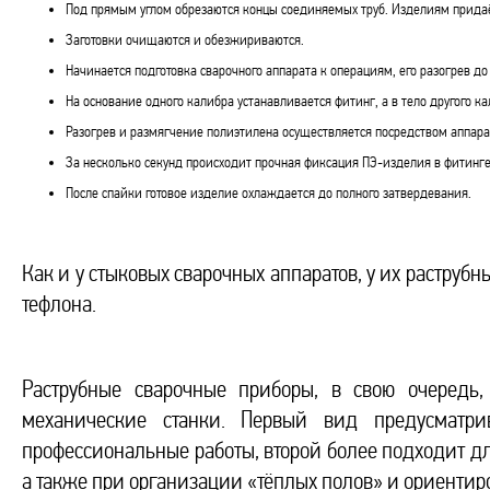
Под прямым углом обрезаются концы соединяемых труб. Изделиям прида
Заготовки очищаются и обезжириваются.
Начинается подготовка сварочного аппарата к операциям, его разогрев д
На основание одного калибра устанавливается фитинг, а в тело другого ка
Разогрев и размягчение полиэтилена осуществляется посредством аппара
За несколько секунд происходит прочная фиксация ПЭ-изделия в фитинге
После спайки готовое изделие охлаждается до полного затвердевания.
Как и у стыковых сварочных аппаратов, у их раструб
тефлона.
Раструбные сварочные приборы, в свою очередь,
механические станки. Первый вид предусматр
профессиональные работы, второй более подходит 
а также при организации «тёплых полов» и ориентир