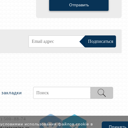
Отправить
 закладки
0) 500–88-74
 условиями использования файлов cookie в
@sintezpipe.ru
Принять