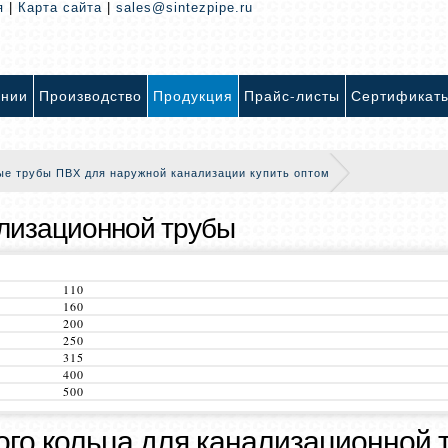
я
|
Карта сайта
|
sales@sintezpipe.ru
ании
Производство
Продукция
Прайс-листы
Сертификат
ые трубы ПВХ для наружной канализации купить оптом
ализационной трубы
110
160
200
250
315
400
500
ого кольца для канализационной 